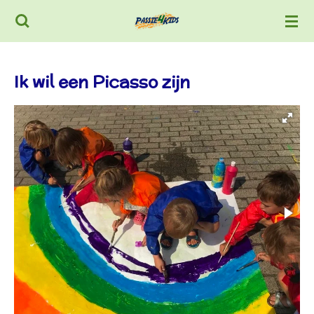
Ga
direct
naar
Ik wil een Picasso zijn
de
hoofdinhoud