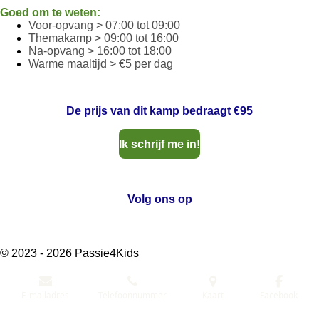
Goed om te weten:
Voor-opvang > 07:00 tot 09:00
Themakamp > 09:00 tot 16:00
Na-opvang > 16:00 tot 18:00
Warme maaltijd > €5 per dag
De prijs van dit kamp bedraagt
€95
Ik schrijf me in!
Volg ons op
F
I
Y
T
a
n
o
i
© 2023 - 2026 Passie4Kids
c
s
u
k
e
t
T
T
b
a
u
o
E-mailadres
Telefoonnummer
Kaart
Facebook
o
g
b
k