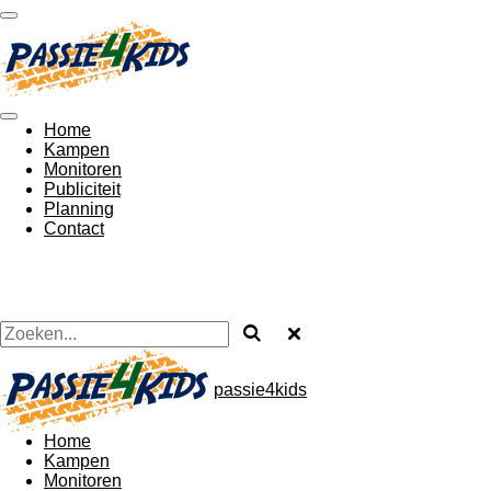
Ga
direct
naar
de
hoofdinhoud
Home
Kampen
Monitoren
Publiciteit
Planning
Contact
passie4kids
Home
Kampen
Monitoren